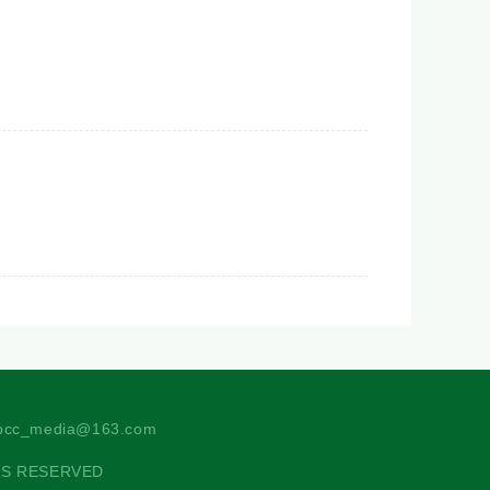
c_media@163.com
TS RESERVED