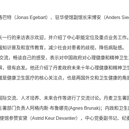
（Jonas Egebart）、驻华使馆副馆长宋博安（Anders Si
长一行的来访表示欢迎，并介绍了中心职能定位及重点业务工作
强知识普及和宣传教育，减少社会对患者的歧视，降低病耻感。
谈交流，畅谈自己的感受，表示对中国政府对心理健康和精神卫
解，很有启发。他还介绍了丹麦政府未来十年心理健康和精神卫
域是健康卫生医疗的核心关注点，也是两国外交和卫生健康的角
国际交流、人才培养、未来合作等进行了交流讨论。丹麦卫生署国
e）、卫生署部门负责人阿格内斯·布鲁娜克(Agnes Brunak)；内
en）；驻华使馆参赞安黛（Astrid Keur Devantier），中心