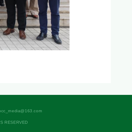
c_media@163.com
TS RESERVED