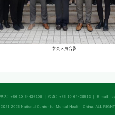
参会人员合影
-10-64436109 | 传真：+86-10-64429513 | E-mail：cpc
 National Center for Mental Health, China. ALL RIGH