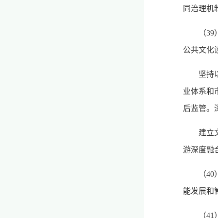
同治理机
（3
公共文化
坚持
业体系和
后监管。
建立
游深度融
（4
能发展和
（4