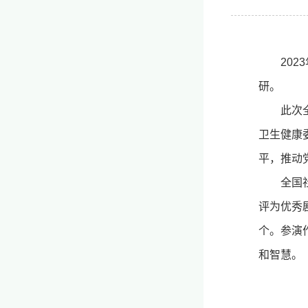
20
研。
此次
卫生健康
平，推动
全国
评为优秀
个。参演
和智慧。